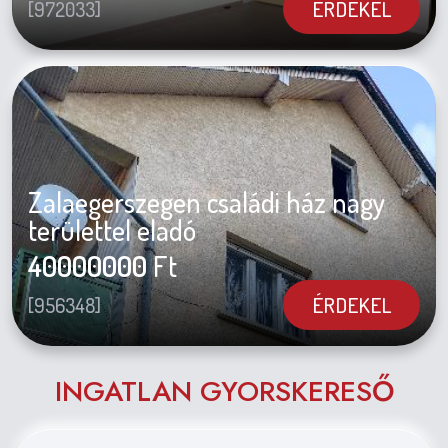
ÉRDEKEL
[972033]
Zalaegerszegen családi ház nagy
területtel eladó
40000000
Ft
ÉRDEKEL
[956348]
INGATLAN GYORSKERESŐ