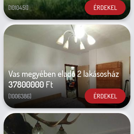
ÉRDEKEL
[1010451]
Vas megyében eladó 2 lakásosház
37800000
Ft
ÉRDEKEL
[1006386]