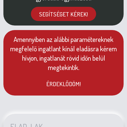
SEGÍTSÉGET KÉREK!
Amennyiben az alábbi paramétereknek
megfelelő ingatlant kínál eladásra kérem
hívjon, ingatlanát rövid időn belül
megtekintik.
ÉRDEKLŐDÖM!
ELAD-LAK