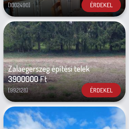
ÉRDEKEL
[1002490]
Zalaegerszeg építési telek
3900000
Ft
ÉRDEKEL
[992128]