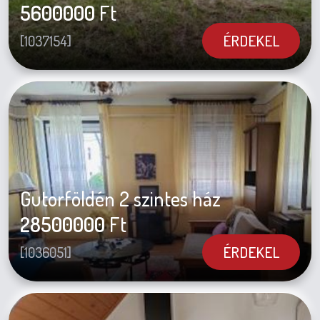
5600000
Ft
ÉRDEKEL
[1037154]
Gutorföldén 2 szintes ház
28500000
Ft
ÉRDEKEL
[1036051]