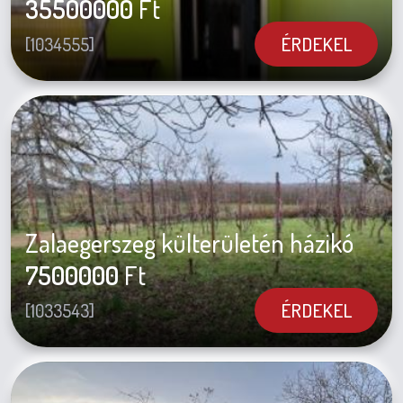
35500000
Ft
ÉRDEKEL
[1034555]
Zalaegerszeg külterületén házikó
7500000
Ft
ÉRDEKEL
[1033543]