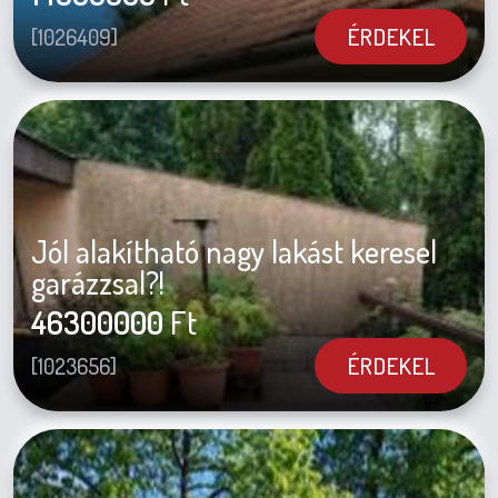
ÉRDEKEL
[1026409]
Jól alakítható nagy lakást keresel
garázzsal?!
46300000
Ft
ÉRDEKEL
[1023656]