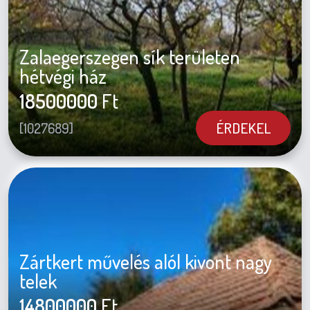
Zalaegerszegen sík területen
hétvégi ház
18500000
Ft
ÉRDEKEL
[1027689]
Zártkert művelés alól kivont nagy
telek
14800000
Ft