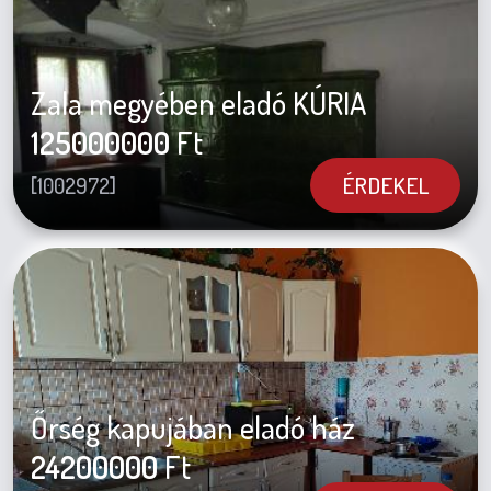
Zala megyében eladó KÚRIA
125000000
Ft
ÉRDEKEL
[1002972]
Őrség kapujában eladó ház
24200000
Ft