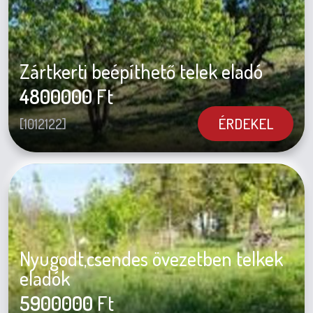
Zártkerti beépíthető telek eladó
4800000
Ft
ÉRDEKEL
[1012122]
Nyugodt,csendes övezetben telkek
eladók
5900000
Ft