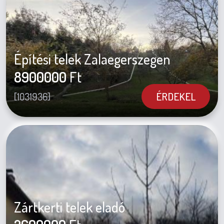
Építési telek Zalaegerszegen
8900000
Ft
ÉRDEKEL
[1031936]
Zártkerti telek eladó