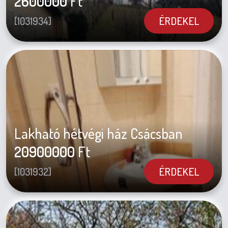
2600000
Ft
ÉRDEKEL
[1031934]
Lakható hétvégi ház Csácsban
20900000
Ft
ÉRDEKEL
[1031932]