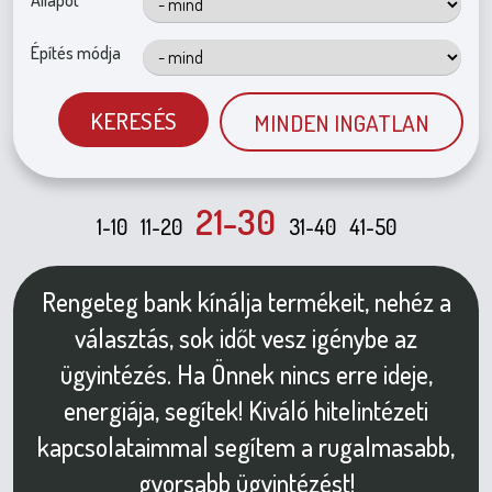
Építés módja
KERESÉS
MINDEN INGATLAN
21-30
1-10
11-20
31-40
41-50
Rengeteg bank kínálja termékeit, nehéz a
választás, sok időt vesz igénybe az
ügyintézés. Ha Önnek nincs erre ideje,
energiája, segítek! Kiváló hitelintézeti
kapcsolataimmal segítem a rugalmasabb,
gyorsabb ügyintézést!