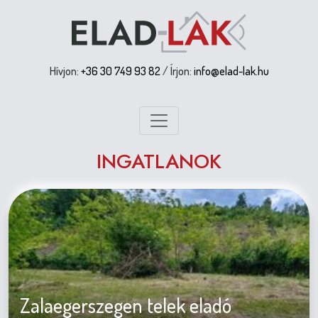
Hívjon:
+36 30 749 93 82
/ Írjon:
info@elad-lak.hu
INGATLANOK
Zalaegerszegen telek eladó