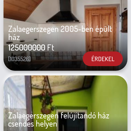
Zalaegerszegen 2005-ben épült
ház
125000000
Ft
ÉRDEKEL
[1035526]
Zalaegerszegen felújítandó ház
csendes helyen