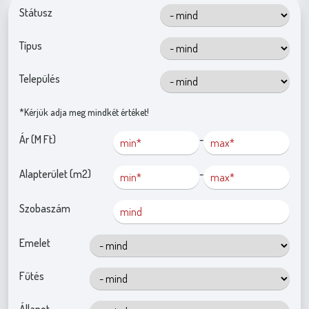
Státusz
Típus
Település
*Kérjük adja meg mindkét értéket!
Ár (M Ft)
-
Alapterület (m2)
-
Szobaszám
Emelet
Fűtés
Állapot