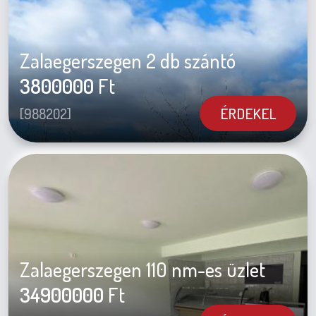
Zalaegerszegen 2 db szántó
3800000
Ft
ÉRDEKEL
[988202]
Zalaegerszegen 110 nm-es üzlet
34900000
Ft