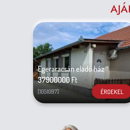
AJÁ
Egeraracsán eladó ház
37900000
Ft
ÉRDEKEL
[1051097]