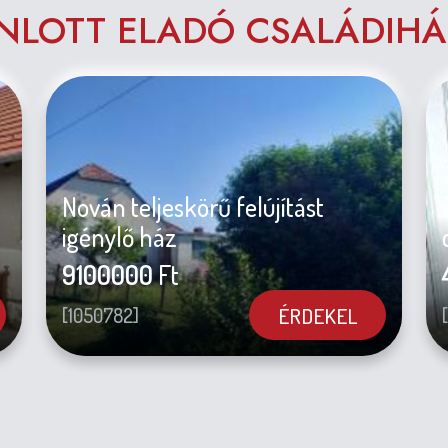
NLOTT ELADÓ CSALÁDIH
Nován teljeskörű felújítást
igénylő ház
9100000
Ft
ÉRDEKEL
[1050782]