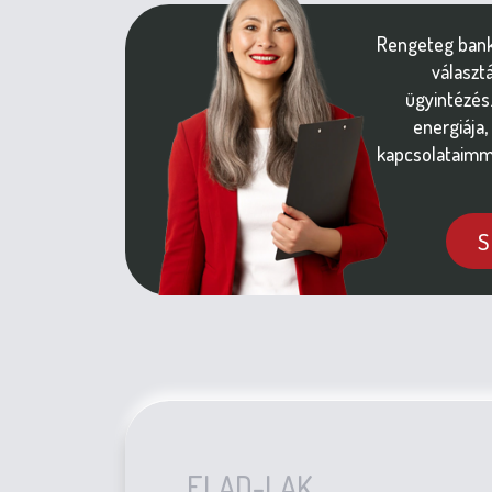
Rengeteg bank 
választ
ügyintézés.
energiája, 
kapcsolataimm
S
ELAD-LAK