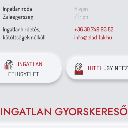
Ingatlaniroda
Hívjon
Zalaegerszeg
/ Írjon
Ingatlanhirdetés,
+36 30 749 93 82
kötöttségek nélkül!
info@elad-lak.hu
INGATLAN
HITEL
ÜGYINTÉZ
FELÜGYELET
INGATLAN GYORSKERESŐ