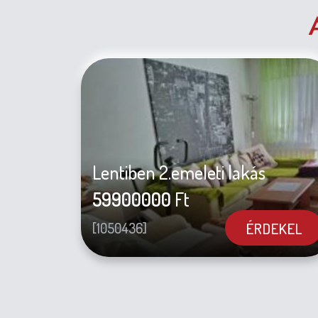
Lentiben 2.emeleti lakás
59900000
Ft
ÉRDEKEL
[1050436]