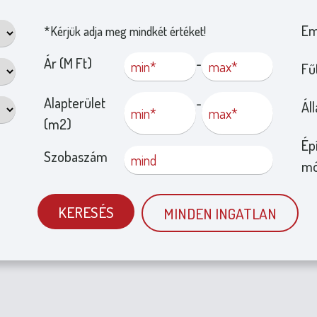
Em
*Kérjük adja meg mindkét értéket!
Ár (M Ft)
-
Fű
Alapterület
-
Ál
(m2)
Ép
Szobaszám
mó
KERESÉS
MINDEN INGATLAN