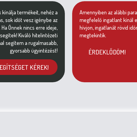
kínálja termékeit, nehéz a
Amennyiben az alábbi pa
ás, sok időt vesz igénybe az
megfelelő ingatlant kínál
 Ha Önnek nincs erre ideje,
hívjon, ingatlanát rövid idő
segítek! Kiváló hitelintézeti
megtekintik.
al segítem a rugalmasabb,
gyorsabb ügyintézést!
ÉRDEKLŐDÖM!
EGÍTSÉGET KÉREK!