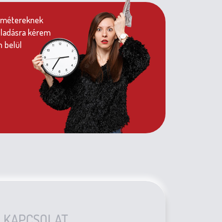
ramétereknek
 eladásra kérem
n belül
KAPCSOLAT