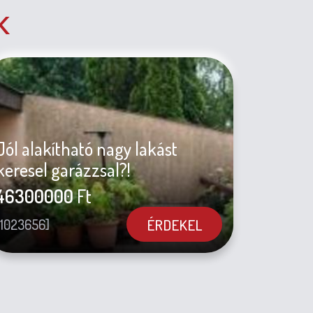
K
Jól alakítható nagy lakást
keresel garázzsal?!
46300000
Ft
ÉRDEKEL
[1023656]