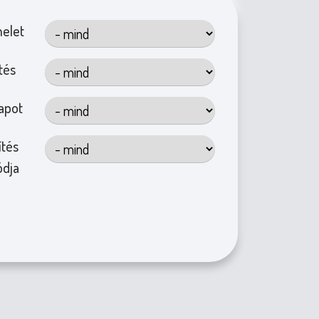
elet
tés
lapot
ítés
dja