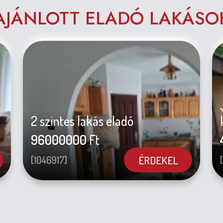
AJÁNLOTT ELADÓ LAKÁSO
2 szintes lakás eladó
96000000
Ft
ÉRDEKEL
[1046917]