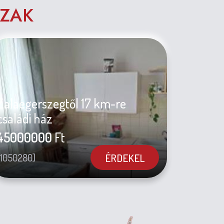
ÁZAK
Zalaegerszegtől 17 km-re
családi ház
45000000
Ft
ÉRDEKEL
[1050280]