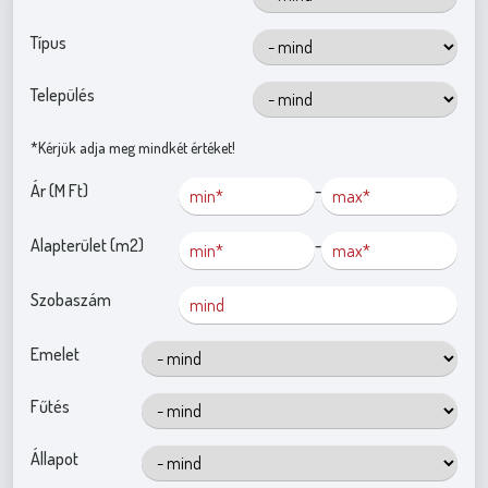
Típus
Település
*Kérjük adja meg mindkét értéket!
Ár (M Ft)
-
Alapterület (m2)
-
Szobaszám
Emelet
Fűtés
Állapot