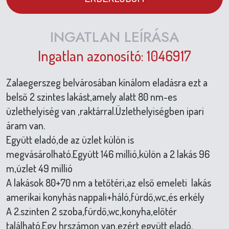
INGATLAN LEÍRÁSA
Ingatlan azonosító: 1046917
Zalaegerszeg belvárosában kínálom eladásra ezt a
belső 2 szintes lakást,amely alatt 80 nm-es
üzlethelyiség van ,raktárral.Üzlethelyiségben ipari
áram van.
Együtt eladó,de az üzlet külön is
megvásárolható.Együtt 146 millió,külön a 2 lakás 96
m,üzlet 49 millió
A lakások 80+70 nm a tetőtéri,az első emeleti lakás
amerikai konyhás nappali+háló,fürdő,wc,és erkély
A 2.szinten 2 szoba,fürdő,wc,konyha,előtér
található.Egy hrszámon van,ezért együtt eladó.