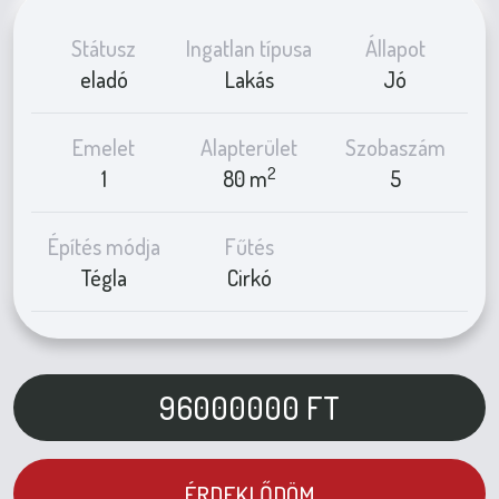
Státusz
Ingatlan típusa
Állapot
eladó
Lakás
Jó
Emelet
Alapterület
Szobaszám
2
1
80 m
5
Építés módja
Fűtés
Tégla
Cirkó
96000000
FT
ÉRDEKLŐDÖM