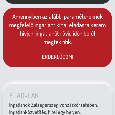
Amennyiben az alábbi paramétereknek
megfelelő ingatlant kínál eladásra kérem
hívjon, ingatlanát rövid időn belül
megtekintik.
ÉRDEKLŐDÖM!
ELAD-LAK
Ingatlanok Zalaegerszeg vonzáskörzetében.
Ingatlanközvetítés, hitel egy helyen.