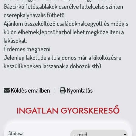
Gázcirkó fűtés,ablakok cserélve lettek,első szinten
cserépkályhávalis fűthető.
Ajánlom összeköltöző családoknak,együtt és méégis
külön élhetnek,lépcsőházból lehet megközelíteni a
lakásokat.
Érdemes megnézni
Jelenleg lakott,de a tulajdonos már a kiköltözésre
készül(képeken látszanak a dobozok,stb)
Küldés emailben
|
Nyomtatás
INGATLAN GYORSKERESŐ
Státusz