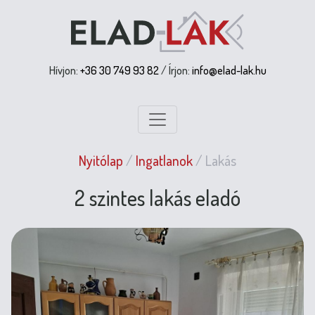
Hívjon:
+36 30 749 93 82
/ Írjon:
info@elad-lak.hu
Nyitólap
/
Ingatlanok
/
Lakás
2 szintes lakás eladó