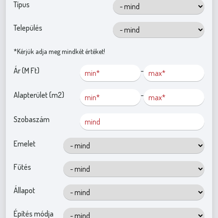
Típus
Település
*Kérjük adja meg mindkét értéket!
Ár (M Ft)
-
Alapterület (m2)
-
Szobaszám
Emelet
Fűtés
Állapot
Építés módja