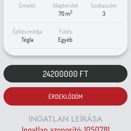
Emelet
Alapterület
Szobaszám
2
70 m
3
Építés módja
Fűtés
Tégla
Egyéb
24200000
FT
ÉRDEKLŐDÖM
INGATLAN LEÍRÁSA
Ingatlan azonosító: 1050781