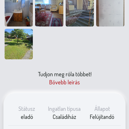
Tudjon meg róla többet!
Bővebb leírás
Státusz
Ingatlan típusa
Állapot
eladó
Családiház
Felújítandó