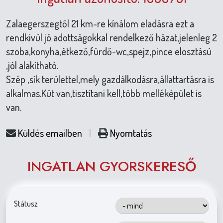
Zalaegerszegtől 21 km-re kínálom eladásra ezt a
rendkivül jó adottságokkal rendelkező házat,jelenleg 2
szoba,konyha,étkező,fürdő-wc,spejz,pince elosztású
,jól alakítható.
Szép ,sík területtel,mely gazdálkodásra,állattartásra is
alkalmas.Kút van,tisztítani kell,több melléképület is
van.
Küldés emailben
|
Nyomtatás
INGATLAN GYORSKERESŐ
Státusz