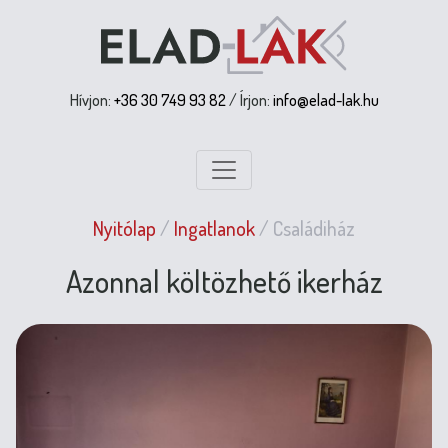
Hívjon:
+36 30 749 93 82
/ Írjon:
info@elad-lak.hu
Nyitólap
/
Ingatlanok
/
Családiház
Azonnal költözhető ikerház