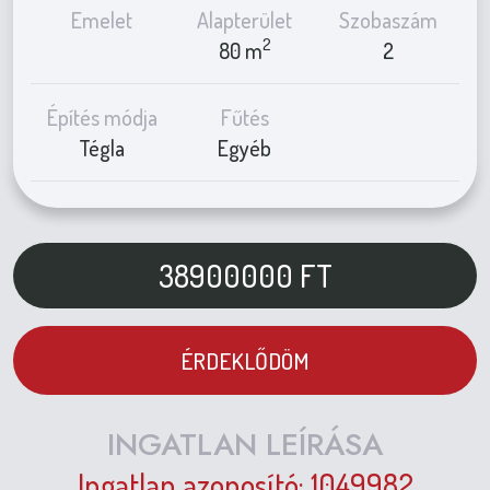
Emelet
Alapterület
Szobaszám
2
80 m
2
Építés módja
Fűtés
Tégla
Egyéb
38900000
FT
ÉRDEKLŐDÖM
INGATLAN LEÍRÁSA
Ingatlan azonosító: 1049982