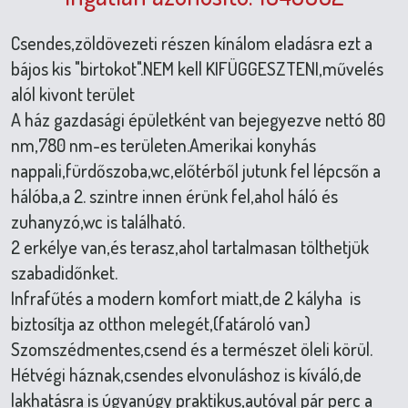
Csendes,zöldövezeti részen kínálom eladásra ezt a
bájos kis "birtokot".NEM kell KIFÜGGESZTENI,művelés
alól kivont terület
A ház gazdasági épületként van bejegyezve nettó 80
nm,780 nm-es területen.Amerikai konyhás
nappali,fürdőszoba,wc,előtérből jutunk fel lépcsőn a
hálóba,a 2. szintre innen érünk fel,ahol háló és
zuhanyzó,wc is található.
2 erkélye van,és terasz,ahol tartalmasan tölthetjük
szabadidőnket.
Infrafűtés a modern komfort miatt,de 2 kályha is
biztosítja az otthon melegét,(fatároló van)
Szomszédmentes,csend és a természet öleli körül.
Hétvégi háznak,csendes elvonuláshoz is kíváló,de
lakhatásra is úgyanúgy praktikus,autóval pár perc a