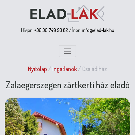
Hívjon:
+36 30 749 93 82
/ Írjon:
info@elad-lak.hu
Nyitólap
/
Ingatlanok
/
Családiház
Zalaegerszegen zártkerti ház eladó