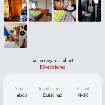
Tudjon meg róla többet!
Bővebb leírás
Státusz
Ingatlan típusa
Állapot
eladó
Családiház
Kiváló