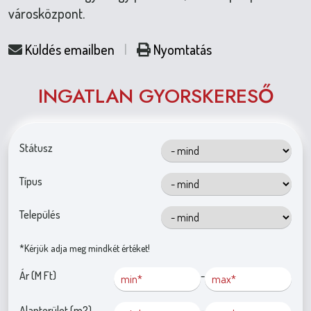
városközpont.
Küldés emailben
|
Nyomtatás
INGATLAN GYORSKERESŐ
Státusz
Típus
Település
*Kérjük adja meg mindkét értéket!
Ár (M Ft)
-
Alapterület (m2)
-